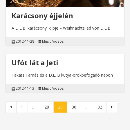
Karácsony éjjelén
A D.E.B. karácsonyi klipje – Weihnachtslied von D.E.B.
2012-11-28
Music Videos
Ufót lát a Jeti
Takáts Tamás és a D.E. B kutya-örökbefogadó napon
2012-11-13
Music Videos
Bejegyzések lapozása
1
…
28
29
30
…
32