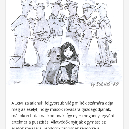
A „civilizálatlanul” felgyorsult világ milliók számára adja
meg az esélyt, hogy mások rovására gazdagodjanak,
másokon hatalmaskodjanak. Így nyer megannyi egyéni
értelmet a pusztítás. Állatvédők nyírják egymást az
állatok rovására, rendőrök taposnak rendőrre a