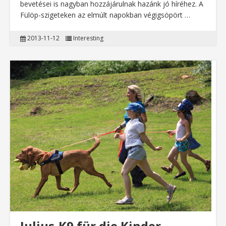
bevetései is nagyban hozzájárulnak hazánk jó híréhez. A
Fülöp-szigeteken az elmúlt napokban végigsöpört …
2013-11-12
Interesting
Julius-K9 für die Kinder