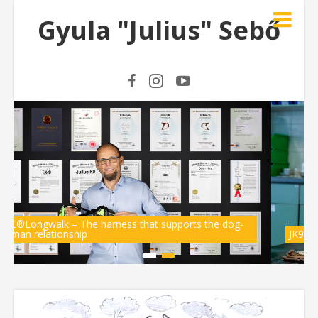
Gyula "Julius" Sebő
JK9 Pet Laser in Action