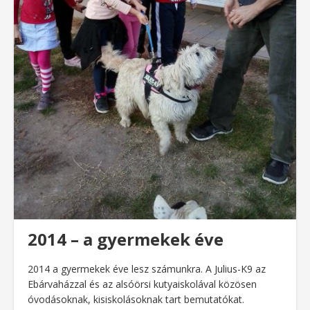
2014 – a gyermekek éve
2014 a gyermekek éve lesz számunkra. A Julius-K9 az
Ebárvaházzal és az alsóörsi kutyaiskolával közösen
óvodásoknak, kisiskolásoknak tart bemutatókat.