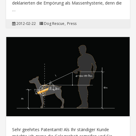
deklarierten die Empörung als Massenhysterie, denn die
…
2012-02-22
Dog Rescue
Press
Sehr geehrtes Patentamt! Als Ihr ständiger Kunde