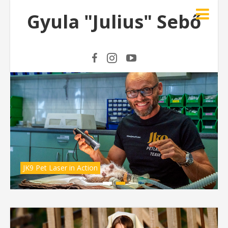
Gyula "Julius" Sebő
JK9 Pet Laser in Action