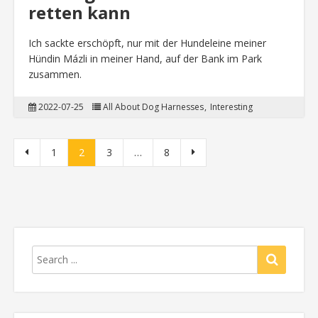
retten kann
Ich sackte erschöpft, nur mit der Hundeleine meiner
Hündin Mázli in meiner Hand, auf der Bank im Park
zusammen.
2022-07-25
All About Dog Harnesses
Interesting
Bejegyzések lapozása
1
2
3
…
8