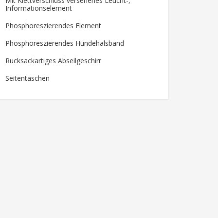
Mit Klettverschluss versehenes Leucht-,
Informationselement
Phosphoreszierendes Element
Phosphoreszierendes Hundehalsband
Rucksackartiges Abseilgeschirr
Seitentaschen