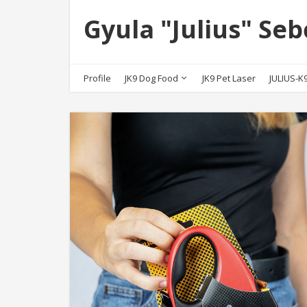
Gyula "Julius" Seb
Profile
JK9 Dog Food
JK9 Pet Laser
JULIUS-